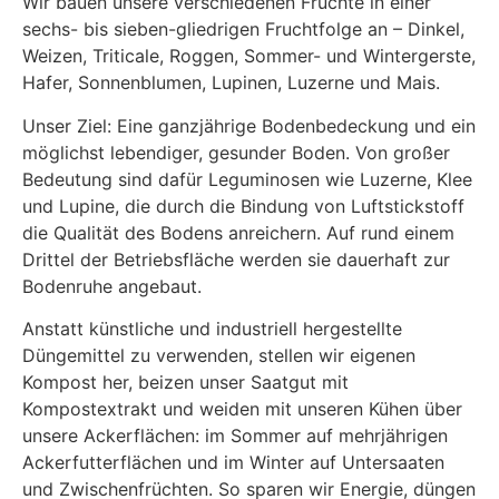
Wir bauen unsere ver­schie­denen Früchte in ei­ner
sechs- bis sieben-glied­ri­gen Fruchtfolge an­ – Dinkel,
Weizen, Triticale, Roggen, Sommer- und Wintergerste,
Hafer, Sonnenblumen, Lupinen, Luzerne und Mais.
Unser Ziel: Eine ganzjährige Bodenbedeckung und ein
möglichst lebendiger, gesunder Boden. Von großer
Bedeutung sind dafür Leguminosen wie Luzerne, Klee
und Lupine, die durch die Bindung von Luftstickstoff
die Qualität des Bodens an­rei­chern. Auf rund einem
Drittel der Betriebsfläche wer­den sie dau­er­haft zur
Bodenruhe an­ge­baut.
Anstatt künst­li­che und in­du­stri­ell her­ge­stell­te
Düngemittel zu ver­wen­den, stellen wir eigenen
Kompost her, beizen unser Saatgut mit
Kompostextrakt und weiden mit unseren Kühen über
unsere Ackerflächen: im Sommer auf mehrjährigen
Ackerfutterflächen und im Winter auf Untersaaten
und Zwischenfrüchten. So sparen wir Energie, düngen